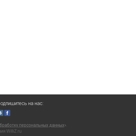
одпишитесь на нас:
бработку персональных данных
».
 WilliZ.ru