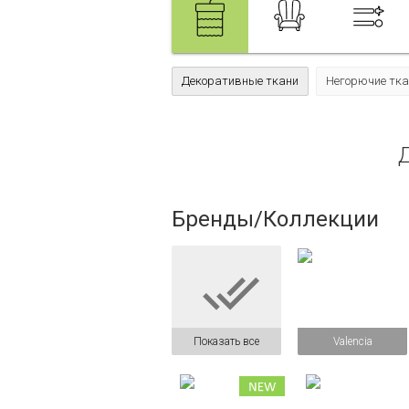
Декоративные ткани
Негорючие тка
Бренды/Коллекции

Показать все
Valencia