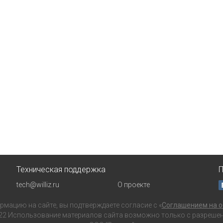
Техническая поддержка
П
tech@williz.ru
О проекте
мацию на сайте, вы подтверждаете согласие с «
Соглашением на о
22 Использование материалов сайта возможно только с разрешения