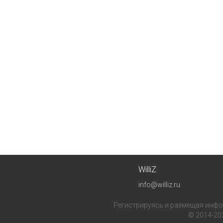
WilliZ
info@williz.ru
Регистрируясь и размещая инфор
© 2014-20