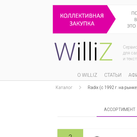
Серви
для са
и текс
О WILLIZ
СТАТЬИ
АФ

Каталог
Radix (c 1992 г. на рын
АССОРТИМЕНТ