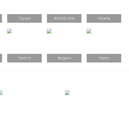
Турция
BARCELONA
Alicante
Trento IV
Bergamo
Trento I