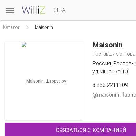

США

Каталог
Maisonin
Maisonin
Поставщик, оптова
Россия, Ростов-
ул. Ищенко 10
8 863 2211109
@maisonin_fabri
СВЯЗАТЬСЯ С КОМПАНИЕЙ