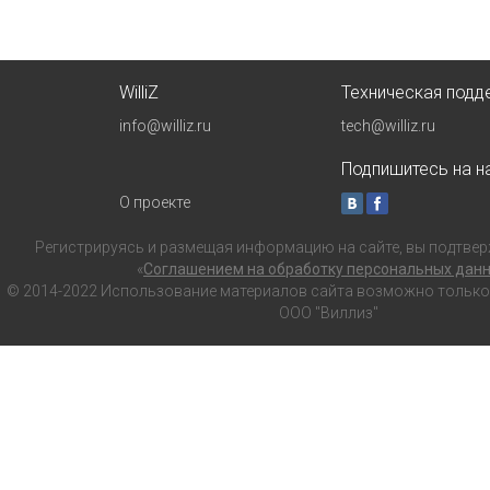
WilliZ
Техническая подд
info@williz.ru
tech@williz.ru
Подпишитесь на на
О проекте
Регистрируясь и размещая информацию на сайте, вы подтвер
«
Соглашением на обработку персональных дан
© 2014-2022 Использование материалов сайта возможно только с
ООО "Виллиз"