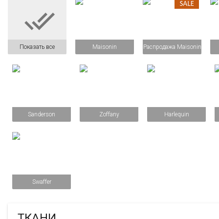

Показать все
Maisonin
Распродажа Maisonin
Sanderson
Zoffany
Harlequin
Swaffer
ТКАНИ