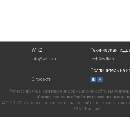
WilliZ
Техническая подд
info@williz.ru
tech@williz.ru
Подпишитесь на на
О проекте
Регистрируясь и размещая информацию на сайте, вы подтвер
«
Соглашением на обработку персональных дан
© 2014-2022 Использование материалов сайта возможно только с
ООО "Виллиз"