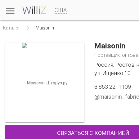

США

Каталог
Maisonin
Maisonin
Поставщик, оптова
Россия, Ростов-
ул. Ищенко 10
8 863 2211109
@maisonin_fabri
СВЯЗАТЬСЯ С КОМПАНИЕЙ