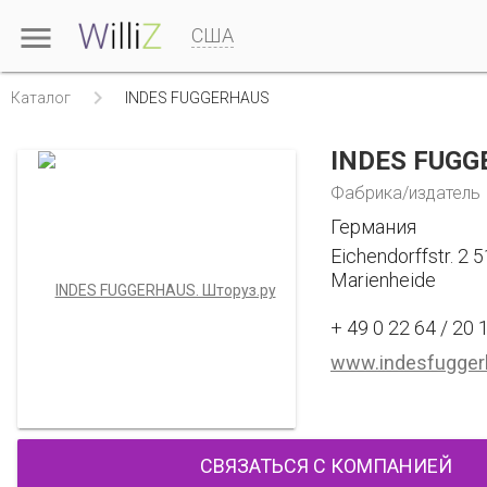

США

Каталог
INDES FUGGERHAUS
INDES FUG
Фабрика/издатель
Германия
Eichendorffstr. 2 
Marienheide
+ 49 0 22 64 / 20 
www.indesfugger
СВЯЗАТЬСЯ С КОМПАНИЕЙ