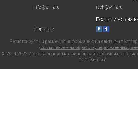
info@williz.ru
tech@williz.ru
Подпишитесь на на
О проекте
Регистрируясь и размещая информацию на сайте, вы подтвер
«
Соглашением на обработку персональных дан
© 2014-2022 Использование материалов сайта возможно только с
ООО "Виллиз"