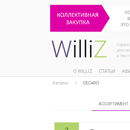
Серви
для са
и текс
О WILLIZ
СТАТЬИ
АФ

Каталог
DECARO
АССОРТИМЕНТ