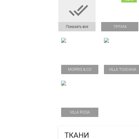

Показать все
TIFFANI
MORRIS & CO
VILLA TOSCANA
VILLA ROSA
ТКАНИ