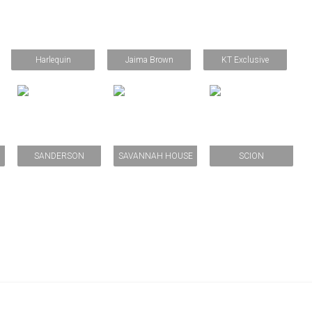
Harlequin
Jaima Brown
KT Exclusive
SANDERSON
SAVANNAH HOUSE
SCION