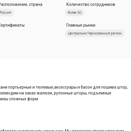
Расположение, страна
Количество сотрудников
Россия
более 30
Сертификаты
Главные рынки
Центрально-Черноземный регион
кани портьерные и тюлевые,аксессуары и басон для пошива штор,
оизводим на заказ жалюзи, рулонные шторы, подъемные
низы сложных форм.
 работает на региональном рынке. Мы помогаем своим клиентам