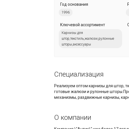
Год основания
1996
Ключевой ассортимент
Карнизы для
штор,текстиль,жалюзи,рулонные
шторы,аксессуары
Специализация
Реализуем оптом карнизы для штор, т
готовые жалюзи и рулонные шторы.Пр
механизмы, раздвижные карнизы, кар
О компании
Компания \"Антик\" уже более 17 лет