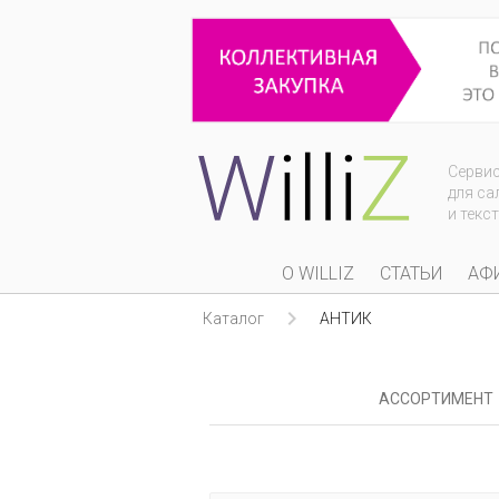
Серви
для са
и текс
О WILLIZ
СТАТЬИ
АФ

Каталог
АНТИК
АССОРТИМЕНТ