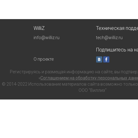
WilliZ
Техническая подд
info@williz.ru
tech@williz.ru
Подпишитесь на на
О проекте
Регистрируясь и размещая информацию на сайте, вы подтвер
«
Соглашением на обработку персональных дан
© 2014-2022 Использование материалов сайта возможно только с
ООО "Виллиз"