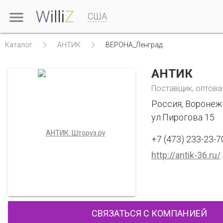

США


Каталог
АНТИК
ВЕРОНА_Ленград
АНТИК
Поставщик, оптова
Россия, Воронеж
ул.Пирогова 15
+7 (473) 233-23-7
http://antik-36.ru/
СВЯЗАТЬСЯ С КОМПАНИЕЙ