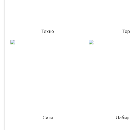
Техно
Тор
Сити
Лабир