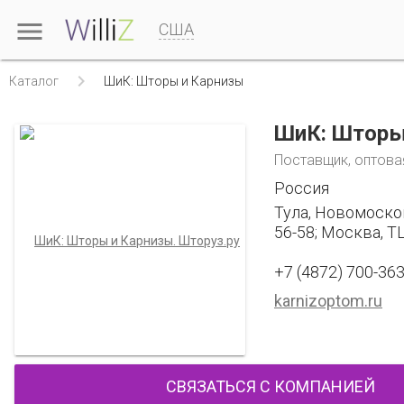

США

Каталог
ШиК: Шторы и Карнизы
ШиК: Шторы
Поставщик, оптова
Россия
Тула, Новомоско
56-58; Москва, Т
+7 (4872) 700-36
karnizoptom.ru
СВЯЗАТЬСЯ С КОМПАНИЕЙ