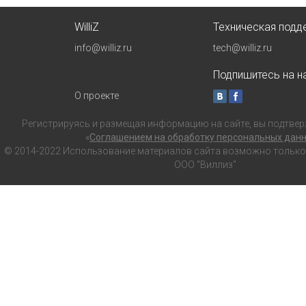
WilliZ
Техническая подд
info@williz.ru
tech@williz.ru
Подпишитесь на на
О проекте
Регистрируясь и размещая информацию на сайте, вы подтвер
«
Соглашением на обработку персональных дан
© 2014-2022 Использование материалов сайта возможно только с
ООО "Виллиз"