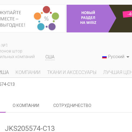
с №1
лонов штор

Русский
тильных компаний
США
ИША
КОМПАНИИ
ТКАНИ И АКСЕССУАРЫ
ЛУЧШАЯ ЦЕ
574-С13
О КОМПАНИИ
СОТРУДНИЧЕСТВО
JKS205574-С13