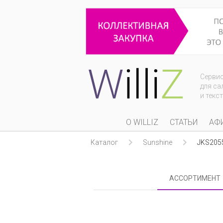
Серви
для са
и текс
О WILLIZ
СТАТЬИ
АФ


Каталог
Sunshine
JKS205
АССОРТИМЕНТ