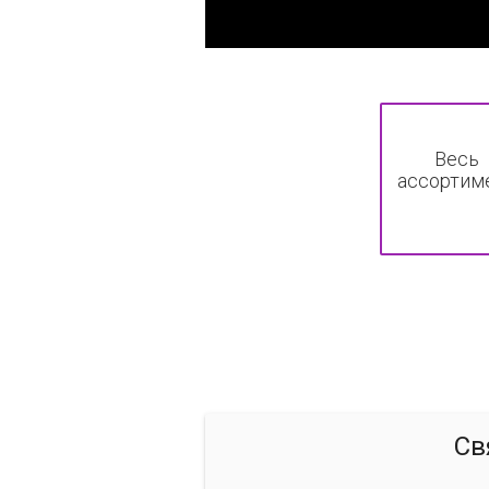
Весь
ассортим
Св