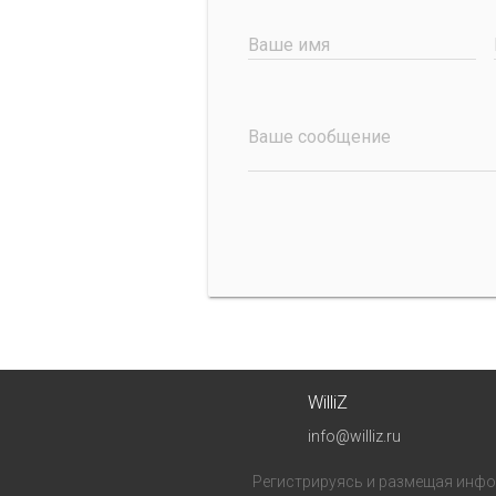
Ваше имя
Ваше сообщение
WilliZ
info@williz.ru
Регистрируясь и размещая инфор