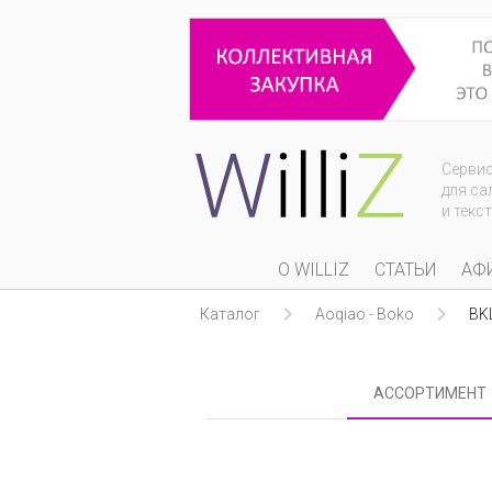
Серви
для са
и текс
О WILLIZ
СТАТЬИ
АФ


Каталог
Aoqiao - Boko
BKL
АССОРТИМЕНТ