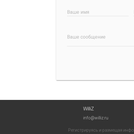
Ваше имя
Ваше сообщение
WilliZ
info@williz.ru
Регистрируясь и размещая инфор