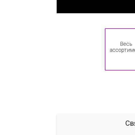
Весь
ассортим
Св