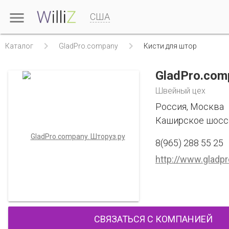

США


Каталог
GladPro.company
Кисти для штор
GladPro.com
Швейный цех
Россия, Москва
Каширское шоссе
8(965) 288 55 25
http://www.gladp
СВЯЗАТЬСЯ С КОМПАНИЕЙ