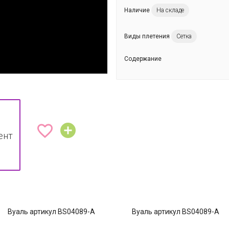
Наличие
На складе
Виды плетения
Сетка
Содержание


ент
Вуаль артикул BS04089-A
Вуаль артикул BS04089-A