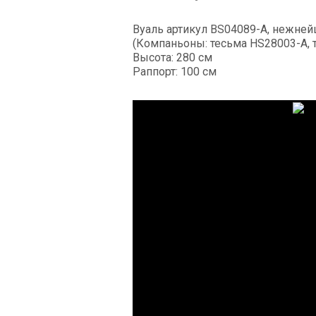
Вуаль артикул BS04089-A, нежне
(Компаньоны: тесьма HS28003-A, 
Высота: 280 см
Раппорт: 100 см
Бордюр с вышивкой
BXQ006-2A