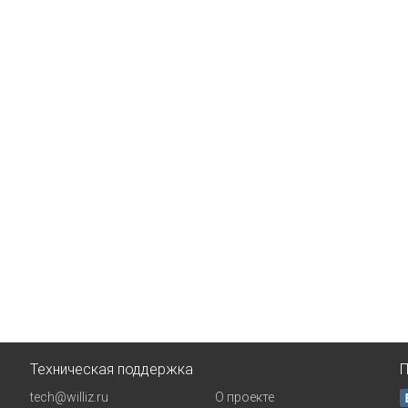
Техническая поддержка
П
tech@williz.ru
О проекте