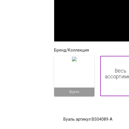
Бренд/Коллекция
Весь
ассортим
Вуали
Вуаль артикул BS04089-A