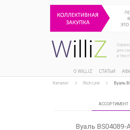
Серви
для са
и текс
О WILLIZ
СТАТЬИ
АФ


Каталог
Rich Line
Вуаль B
АССОРТИМЕНТ
Вуаль BS04089-