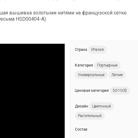
йшая вышивка золотыми нитями на французской сетке.
тесьма HSD00404-A)
Страна
Италия
Категория
Портьерные
Универсальные
Легкие
Ценовая категория
50-150$
Дизайн
Цветочный
Кружевная тесьма
артикул HS28003-A
Растительный
Состав