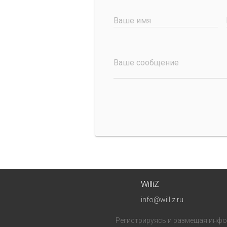
Ваше имя
Ваше сообщение
WilliZ
info@williz.ru
Регистрируясь и размещая инфор