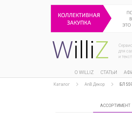
Серви
для са
и текс
О WILLIZ
СТАТЬИ
АФ


Каталог
AnB Декор
БЛ 55
АССОРТИМЕНТ