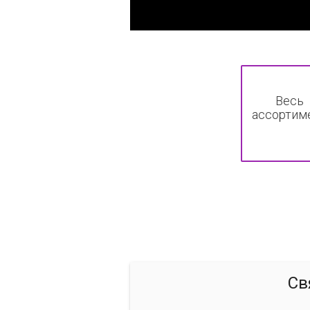
Весь
ассортим
Св