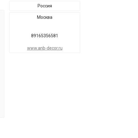
Россия
Москва
89165356581
www.anb-decor.ru