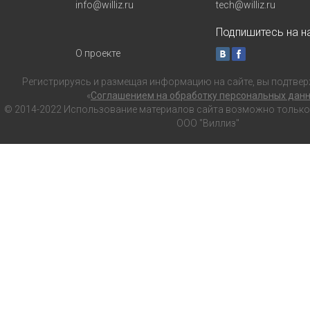
info@williz.ru
tech@williz.ru
Подпишитесь на на
О проекте
Регистрируясь и размещая информацию на сайте, вы подтвер
«
Соглашением на обработку персональных дан
© 2014-2022 Использование материалов сайта возможно только с
ООО "Виллиз"