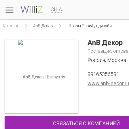

США


Каталог
AnB Декор
Шторы БлэкАут дизайн
AnB Декор
Поставщик, оптова
Россия, Москва
89165356581
www.anb-decor.r
СВЯЗАТЬСЯ С КОМПАНИЕЙ