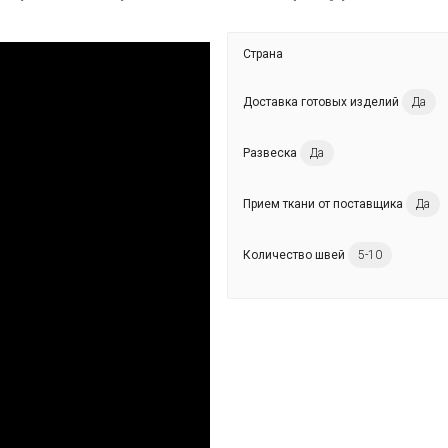
Страна
Доставка готовых изделий
Да
Развеска
Да
Прием ткани от поставщика
Да
Количество швей
5-10
Работа с тканями
премиум класса.