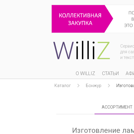
Серви
для са
и текс
О WILLIZ
СТАТЬИ
АФ


Каталог
Бонжур
Изготовл
АССОРТИМЕНТ
Изготовление ла