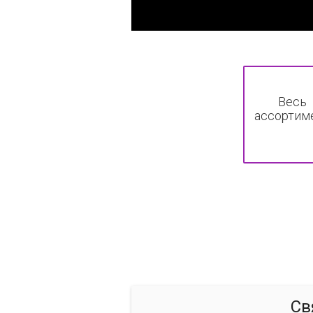
Весь
ассортим
Св