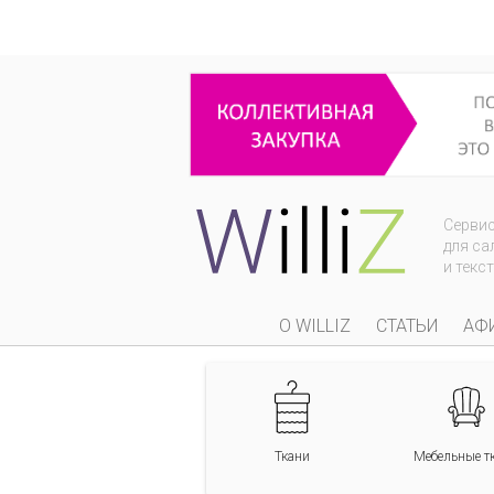
WilliZ
info@williz.ru
Регистрируясь и размещая инфор
© 2014-20
Серви
для са
и текс
О WILLIZ
СТАТЬИ
АФ
Ткани
Мебельные т