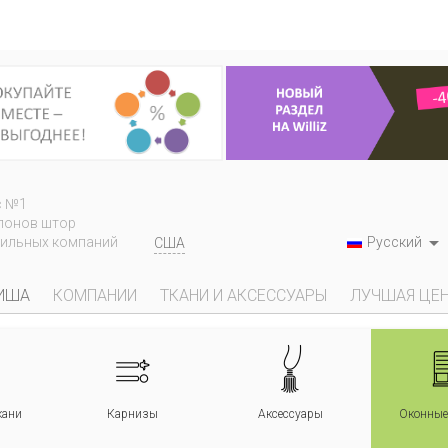
Техническая поддержка
П
tech@williz.ru
О проекте
мацию на сайте, вы подтверждаете согласие с «
Соглашением на о
22 Использование материалов сайта возможно только с разрешения
ООО "Виллиз"
с №1
лонов штор

Русский
тильных компаний
США
ИША
КОМПАНИИ
ТКАНИ И АКСЕССУАРЫ
ЛУЧШАЯ ЦЕ
кани
Карнизы
Аксессуары
Оконные