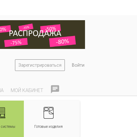
одпишитесь на нас:
бработку персональных данных
».
 WilliZ.ru
Зарегистрироваться
Войти

НА
МОЙ КАБИНЕТ
 системы
Готовые изделия