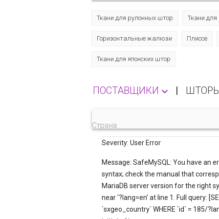
Ткани для рулонных штор
Ткани для
Горизонтальные жалюзи
Плиссе
Ткани для японских штор
ПОСТАВЩИКИ
|
ШТОРЫ 

Страна
Severity: User Error
Message: SafeMySQL: You have an err
syntax; check the manual that corres
MariaDB server version for the right s
near '?lang=en' at line 1. Full query: 
`sxgeo_country` WHERE `id` = 185/?lan