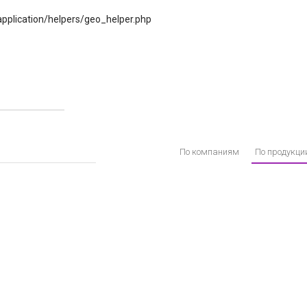
application/helpers/geo_helper.php
По компаниям
По продукци