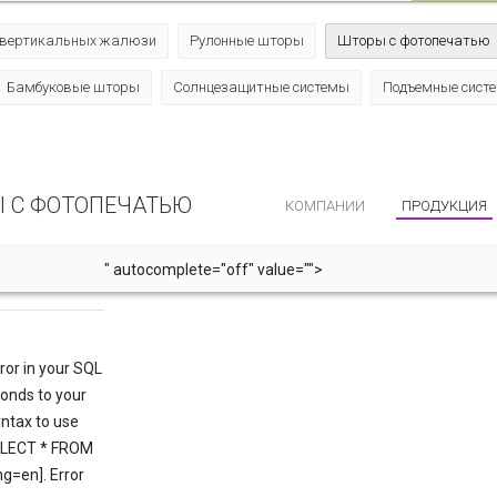
 вертикальных жалюзи
Рулонные шторы
Шторы с фотопечатью
Бамбуковые шторы
Солнцезащитные системы
Подъемные сист
С ФОТОПЕЧАТЬЮ
КОМПАНИИ
ПРОДУКЦИЯ
" autocomplete="off" value="
">
or in your SQL
ponds to your
yntax to use
[SELECT * FROM
g=en]. Error