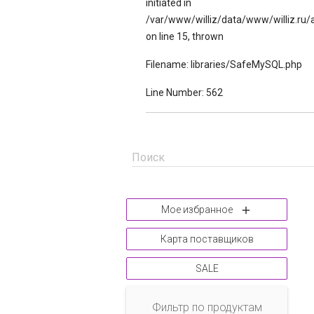
initiated in
/var/www/williz/data/www/williz.ru/
on line 15, thrown
Filename: libraries/SafeMySQL.php
Line Number: 562
Поиск
Мое избранное

Карта поставщиков
SALE
Фильтр по продуктам