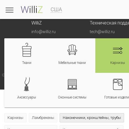

США
WilliZ
Техническая подд
info@williz.ru
tech@williz.ru
Подпишитесь на на
О проекте
Ткани
Мебельные ткани
Карнизы
Регистрируясь и размещая информацию на сайте, вы подтвер
«
Соглашением на обработку персональных дан
© 2014-2022 Использование материалов сайта возможно только с
ООО "Виллиз"
Аксессуары
Оконные системы
Готовые издел
Карнизы
Ламбрекены
Наконечники, кронштейны, трубы