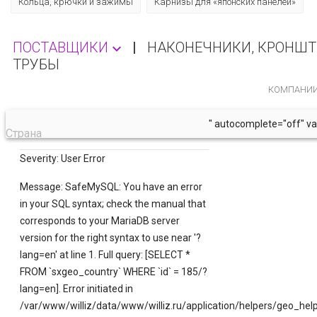
Кольца, крючки и зажимы
Карнизы для «японских панелей»
ПОСТАВЩИКИ
|
НАКОНЕЧНИКИ, КРОНШТ

ТРУБЫ
КОМПАНИ
" autocomplete="off" va
Страна
Severity: User Error
Message: SafeMySQL: You have an error
in your SQL syntax; check the manual that
corresponds to your MariaDB server
version for the right syntax to use near '?
lang=en' at line 1. Full query: [SELECT *
FROM `sxgeo_country` WHERE `id` = 185/?
lang=en]. Error initiated in
/var/www/williz/data/www/williz.ru/application/helpers/geo_hel